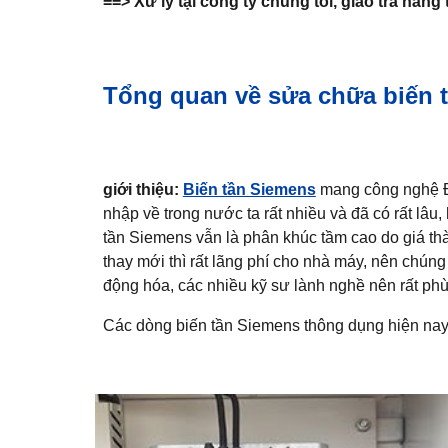
==> Xử lý tại công ty chúng tôi, giao trả hàng 
Tổng quan về sửa chữa biến t
giới thiệu:
Biến tần Siemens
mang công nghệ Đứ
nhập về trong nước ta rất nhiều và đã có rất lâu
tần Siemens vẫn là phân khúc tầm cao do giá th
thay mới thì rất lãng phí cho nhà máy, nên chún
động hóa, các nhiều kỹ sư lành nghề nên rất ph
Các dòng biến tần Siemens thông dụng hiện na