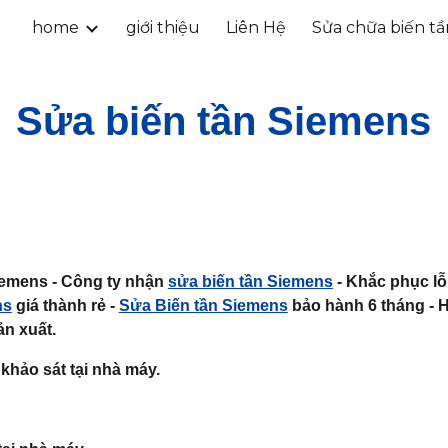
home
giới thiệu
Liên Hệ
Sửa chữa biến t
ip to main content
Skip to navigat
Sửa biến tần Siemens
emens - Công ty nhận
sửa biến tần Siemens
- Khắc phục lỗ
ns
giá thành rẻ -
Sửa Biến tần Siemens
bảo hành 6 tháng - H
ản xuất.
khảo sát tại nhà máy.