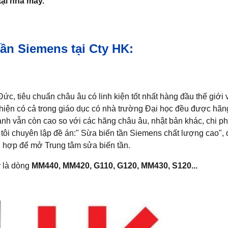
tại nhà máy.
ần Siemens tại Cty HK:
c, tiêu chuẩn châu âu có linh kiện tốt nhất hàng đầu thế giới
, hiện có cả trong giáo dục có nhà trường Đại học đều được hãn
ành vẫn còn cao so với các hãng châu âu, nhật bản khác, chi p
g tôi chuyên lập đề án:" Sừa biến tần Siemens chất lượng cao",
ù hợp để mở Trung tâm sửa biến tần.
y là dòng
MM440, MM420, G110, G120, MM430, S120...