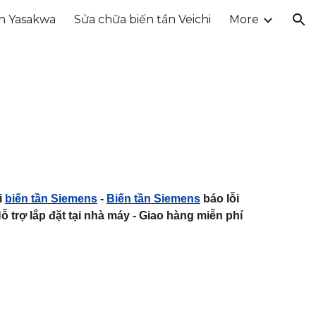
ần Yasakwa
Sửa chữa biến tần Veichi
More
ion
i
biến tần Siemens
-
Biến tần Siemens
báo lỗi
ỗ trợ lắp đặt tại nhà máy - Giao hàng miễn phí