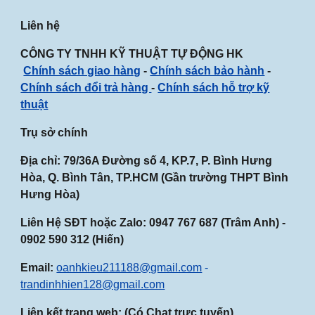
Liên hệ
CÔNG TY TNHH KỸ THUẬT TỰ ĐỘNG HK
Chính sách giao hàng
-
Chính sách bảo hành
-
Chính sách đổi trả hàng
-
Chính sách hỗ trợ kỹ
thuật
Trụ sở chính
Địa chỉ: 79/36A Đường số 4, KP.7, P. Bình Hưng
Hòa, Q. Bình Tân, TP.HCM (Gần
trường THPT Bình
Hưng Hòa
)
Liên Hệ SĐT hoặc Zalo:
0947
767
687
(Trâm Anh) -
0902 590 312 (Hiến)
Email:
oanhkieu211188@gmail.com
-
trandinhhien128@gmail.com
Liên kết trang web: (Có Chat trực tuyến)