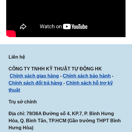
Liên hệ
CÔNG TY TNHH KỸ THUẬT TỰ ĐỘNG HK
Chính sách giao hàng
-
Chính sách bảo hành
-
Chính sách đổi trả hàng
-
Chính sách hỗ trợ kỹ
thuật
Trụ sở chính
Địa chỉ: 79/36A Đường số 4, KP.7, P. Bình Hưng
Hòa, Q. Bình Tân, TP.HCM (Gần
trường THPT Bình
Hưng Hòa
)