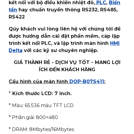
kết nối với bộ điều khiển nhiệt đô,
PLC
,
Biến
tần
hay chuẩn truyền thông RS232, RS485,
RS422
Qúy khách vui lòng liên hệ với chúng tôi để
được hướng dẫn cài đặt phần mềm, cáp lập
trình kết nối PLC, và lập trình màn hình
HMI
Delta
với các kỹ sư chuyên nghiệp.
GIÁ THÀNH RẺ - DỊCH VỤ TỐT - MANG LỢI
ÍCH ĐẾN KHÁCH HÀNG
Cấu hình của màn hình
DOP-B07S411
:
*
Kích thước LCD: 7 inch.
* Màu: 65.536 màu TFT LCD
* Phân giải: 800×480
* DRAM: 8Mbytes/16Mbytes