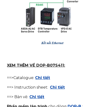
XEM THÊM VỀ DOP-B07S411:
==>Catalogue:
Chi tiết
==> Instruction sheet:
Chi tiết
==> Bản vẽ:
Chi tiết
Phần mềm lập trình
cho dòng
DOP-B
: