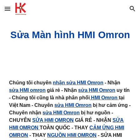
Skip to main content
Skip to navigation
Sửa Màn hình HMI Omron
Chúng tôi chuyên
nhận sửa HMI Omron
- Nhận
sửa HMI omron
giá rẻ - Nhận
sửa HMI Omron
uy tín
- Chúng tôi cũng là nhà phân phối
HMI Omron
tại
Việt Nam - Chuyên
sửa HMI Omron
bị hư cảm ứng -
Chuyên nhận
sửa HMI Omron
bị hư nguồn -
CHUYÊN
SỬA HMI OMRON
GIÁ RẺ - NHẬN
SỬA
HMI OMRON
TOÀN QUỐC - THAY
CẢM ỨNG HMI
OMRON
- THAY
NGUỒN HMI OMRON
- SỬA HMI