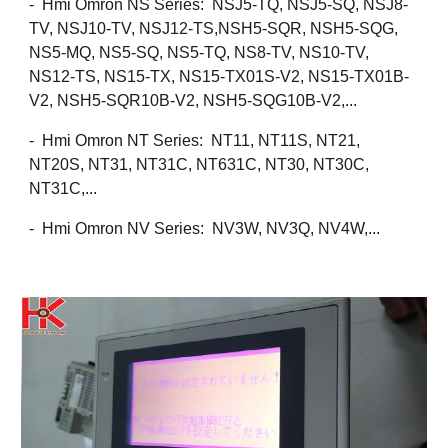
- Hmi Omron NS Series: NSJ5-TQ, NSJ5-SQ, NSJ8-
TV, NSJ10-TV, NSJ12-TS,NSH5-SQR, NSH5-SQG,
NS5-MQ, NS5-SQ, NS5-TQ, NS8-TV, NS10-TV,
NS12-TS, NS15-TX, NS15-TX01S-V2, NS15-TX01B-
V2, NSH5-SQR10B-V2, NSH5-SQG10B-V2,...
- Hmi Omron NT Series: NT11, NT11S, NT21,
NT20S, NT31, NT31C, NT631C, NT30, NT30C,
NT31C,...
- Hmi Omron NV Series: NV3W, NV3Q, NV4W,...