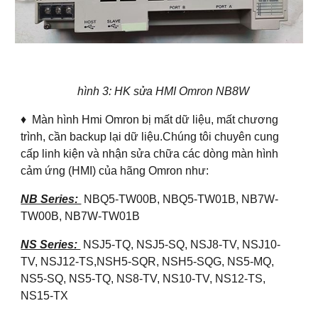
hình 3: HK sửa HMI Omron NB8W
♦ Màn hình Hmi Omron bị mất dữ liệu, mất chương
trình, cần backup lại dữ liệu.Chúng tôi chuyên cung
cấp linh kiện và nhận sửa chữa các dòng màn hình
cảm ứng (HMI) của hãng Omron như:
NB Series:
NBQ5-TW00B, NBQ5-TW01B, NB7W-
TW00B, NB7W-TW01B
NS Series:
NSJ5-TQ, NSJ5-SQ, NSJ8-TV, NSJ10-
TV, NSJ12-TS,NSH5-SQR, NSH5-SQG, NS5-MQ,
NS5-SQ, NS5-TQ, NS8-TV, NS10-TV, NS12-TS,
NS15-TX