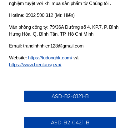
nghiệm tuyệt vời khi mua sản phẩm từ Chúng tôi .
Hotline: 0902 590 312 (Mr. Hiến)
Văn phòng công ty: 79/36A Đường số 4, KP.7, P. Bình
Hưng Hòa, Q. Bình Tân, TP. Hồ Chí Minh
Email: trandinhhhien128@gmail.com
Website:
https://tudonghk.com/
và
https://www.bientansg.vn/
ASD-B2-0121-B
ASD-B2-0421-B