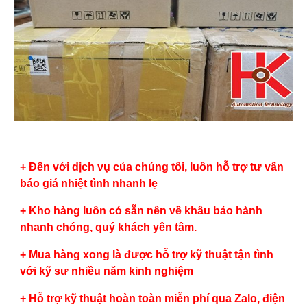
+ Đến với dịch vụ của chúng tôi, luôn hỗ trợ tư vấn
báo giá nhiệt tình nhanh lẹ
+ Kho hàng luôn có sẵn nên về khâu bảo hành
nhanh chóng, quý khách yên tâm.
+ Mua hàng xong là được hỗ trợ kỹ thuật tận tình
với kỹ sư nhiều năm kinh nghiệm
+ Hỗ trợ kỹ thuật hoàn toàn miễn phí qua Zalo, điện