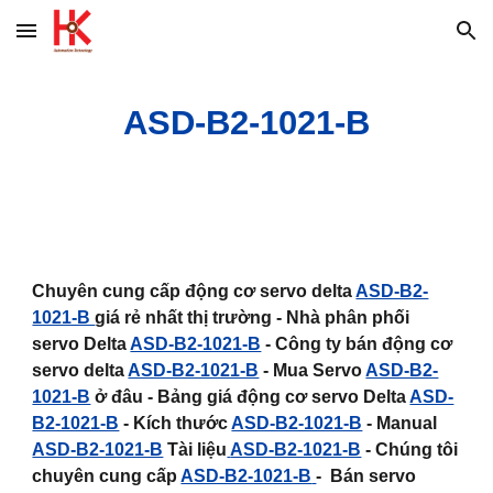
Skip to main content
Skip to navigation
ASD-B2-1021-B
Chuyên cung cấp động cơ servo delta
ASD-B2-
1021-B
giá rẻ nhất thị trường - Nhà phân phối
servo Delta
ASD-B2-1021-B
- Công ty bán động cơ
servo delta
ASD-B2-1021-B
- Mua Servo
ASD-B2-
1021-B
ở đâu - Bảng giá động cơ servo Delta
ASD-
B2-1021-B
- Kích thước
ASD-B2-1021-B
- Manual
ASD-B2-1021-B
Tài liệu
ASD-B2-1021-B
- Chúng tôi
chuyên cung cấp
ASD-B2-1021-B
- Bán servo