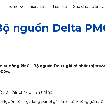
home
giới thiệu
Liên Hệ
Sửa chữa biến t
ip to main content
Skip to navigat
Bộ nguồn Delta PM
ta dòng PMC - Bộ nguồn Delta giá rẻ nhất thị trườn
000w.
 xứ: Thái Lan - BH 24 tháng.
: Nguồn tổ ong, dạng panel gắn trên tủ, không gắn trên