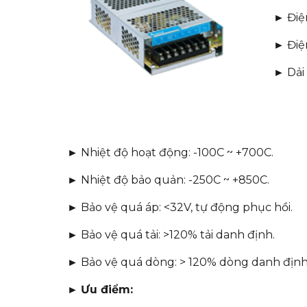
► Điện
► Điệ
► Dải
► Nhiệt độ hoạt động: -100C ~ +700C.
► Nhiệt độ bảo quản: -250C ~ +850C.
► Bảo vệ quá áp: <32V, tự động phục hồi.
► Bảo vệ quá tải: >120% tải danh định.
► Bảo vệ quá dòng: > 120% dòng danh định
►
Ưu điểm: