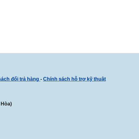
sách đổi trả hàng
-
Chính sách hỗ trợ kỹ thuật
 Hòa
)