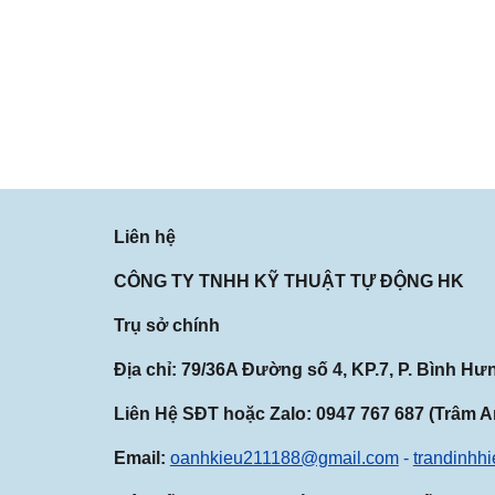
Liên hệ
CÔNG TY TNHH KỸ THUẬT TỰ ĐỘNG
Trụ sở chính
Địa chỉ: 79/36A Đường số 4, KP.7, P. Bình H
Liên Hệ SĐT hoặc Zalo:
0947
767
687
(Trâm An
Email:
oanhkieu211188@gmail.com
-
trandinhh