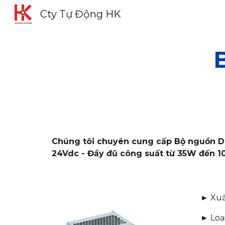
Cty Tự Động HK
Sk
Chúng tôi chuyên cung cấp Bộ nguồn Del
24Vdc - Đầy đũ công suất từ 35W đến 1
► Xuất
► Loại