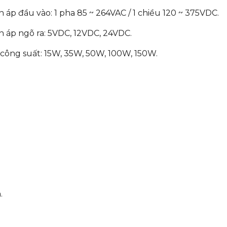
 áp đầu vào: 1 pha 85 ~ 264VAC / 1 chiều 120 ~ 375VDC.
n áp ngõ ra: 5VDC, 12VDC, 24VDC.
 công suất: 15W, 35W, 50W, 100W, 150W.
.