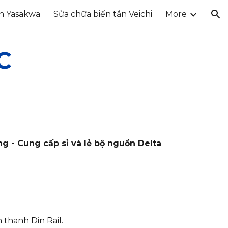
ần Yasakwa
Sửa chữa biến tần Veichi
More
ion
C
g - Cung cấp sỉ và lẻ bộ nguồn Delta
 thanh Din Rail.