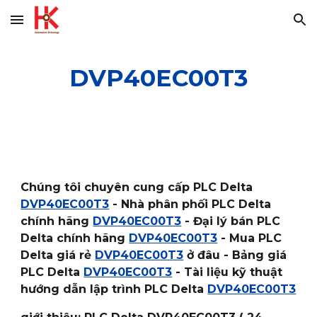
Skip to main content
Skip to navigation
DVP40EC00T3
Chúng tôi chuyên cung cấp PLC Delta
DVP40EC00T3
- Nhà phân phối PLC Delta
chính hãng
DVP40EC00T3
- Đại lý bán PLC
Delta chính hãng
DVP40EC00T3
- Mua PLC
Delta giá rẻ
DVP40EC00T3
ở đâu - Bảng giá
PLC Delta
DVP40EC00T3
- Tài liệu kỹ thuật
hướng dẫn lập trình PLC Delta
DVP40EC00T3