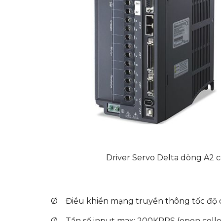
Driver Servo Delta dòng A2 công
Ø Điều khiển mạng truyền thông tốc độ 
Ø Tần số input max: 200KPPS (open collect