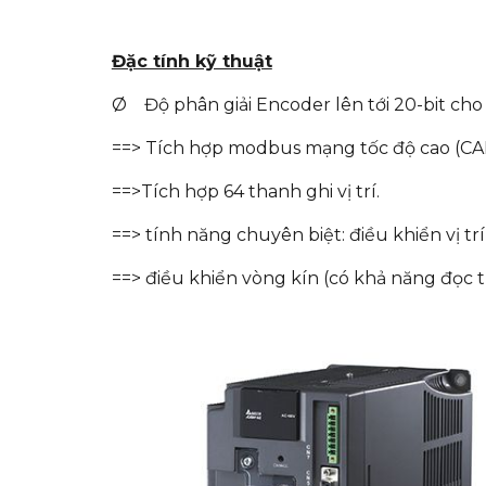
Đặc tính kỹ thuật
Ø Độ phân giải Encoder lên tới 20-bit ch
==> Tích hợp modbus mạng tốc độ cao (CAN
==>Tích hợp 64 thanh ghi vị trí.
==> tính năng chuyên biệt: điều khiển vị trí
==> điều khiển vòng kín (có khả năng đọc tí