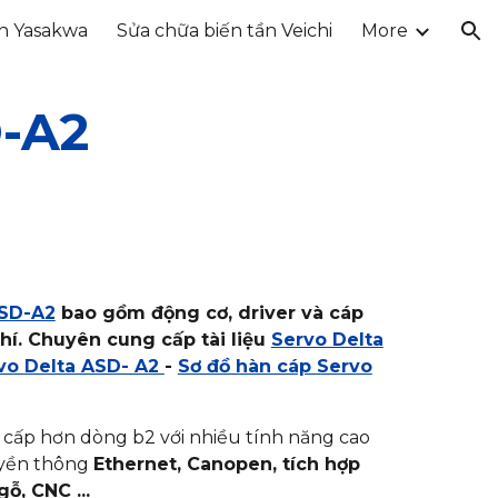
ần Yasakwa
Sửa chữa biến tần Veichi
More
ion
-A2
ASD-A2
bao gồm động cơ, driver và cáp
phí. Chuyên cung cấp tài liệu
Servo Delta
rvo Delta ASD- A2
-
Sơ đồ hàn cáp Servo
 cấp hơn dòng b2 với nhiều tính năng cao
uyền thông
Ethernet, Canopen, tích hợp
ỗ, CNC ...