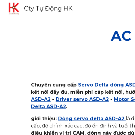
Cty Tự Động HK
Sk
AC
Chuyên cung cấp
Servo Delta dòng AS
kết nối đầy đủ, miễn phí cáp kết nối, hư
ASD-A2
-
Driver servo ASD-A2
-
Motor S
Delta ASD-A2
.
giới thiệu:
Dòng servo delta ASD-A2
là 
cấp, độ chính xác cao, độ ổn định và tuổi th
điều khiển vị trí CAM, dòng này được dù