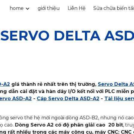
home
giới thiệu
Liên Hệ
Sửa chữa biến t
ip to main content
Skip to navigat
 SERVO DELTA ASD
D-A2
giá thành rẻ nhất trên thị trường,
Servo Delta 
ớng dẫn cài đặt và hàn dây I/O kết nối với PLC miễn 
ervo ASD-A2
-
Cáp Servo Delta ASD-A2
-
Tài liệu se
dòng servo thế hệ mới ngoài dòng ASD-B2, nhưng nó cao
ọ cao.
Dòng Servo A2 có độ phân giải cao 20 bit
, tr
ng rất nhiều trong các máy công cụ, máy CNC: CNC g