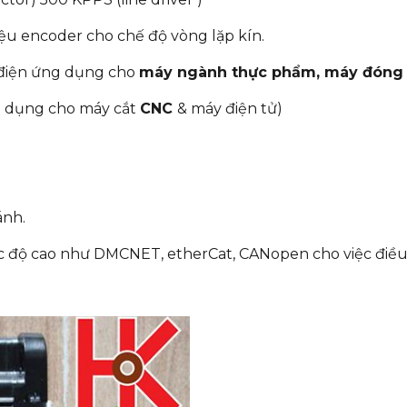
ệu encoder cho chế độ vòng lặp kín.
 điện ứng dụng cho
máy ngành thực phẩm, máy đóng 
 dụng cho máy cắt
CNC
& máy điện tử)
ánh.
ốc độ cao như DMCNET, etherCat, CANopen cho việc điề