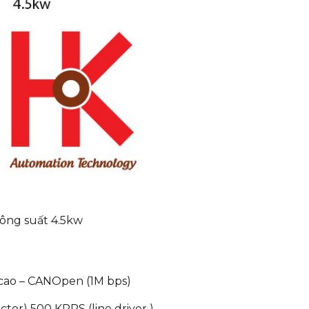
 suất 4.5kw
cao – CANOpen (1M bps)
or) 500 KPPS (line driver )