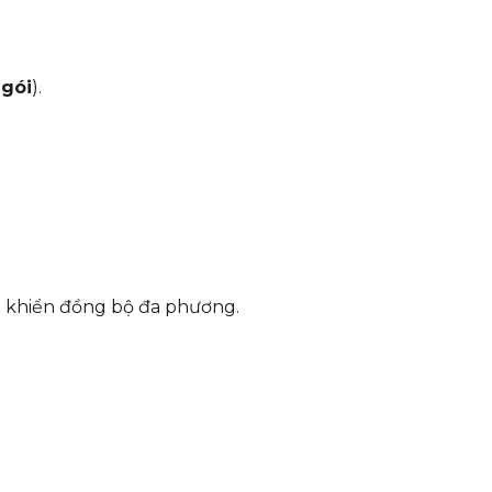
gói
).
u khiển đồng bộ đa phương.