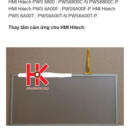
HMI Hitech PWS 6800 : PWS6800C-N PWS6800C-P
HMI Hitech PWS 6A00F : PWS6A00F-P HMI Hitech
PWS 6A00T : PWS6A00T-N PWS6A00T-P.
Thay tấm cảm ứng cho HMI Hitech: