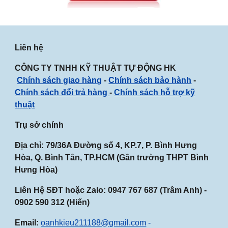
Liên hệ
CÔNG TY TNHH KỸ THUẬT TỰ ĐỘNG HK
Chính sách giao hàng
-
Chính sách bảo hành
-
Chính sách đổi trả hàng
-
Chính sách hỗ trợ kỹ
thuật
Trụ sở chính
Địa chỉ: 79/36A Đường số 4, KP.7, P. Bình Hưng
Hòa, Q. Bình Tân, TP.HCM (Gần
trường THPT Bình
Hưng Hòa
)
Liên Hệ SĐT hoặc Zalo:
0947
767
687
(Trâm Anh) -
0902 590 312 (Hiến)
Email:
oanhkieu211188@gmail.com
-