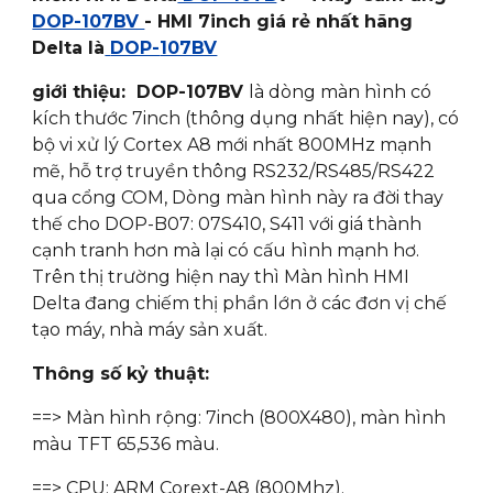
DOP-107BV
- HMI 7inch giá rẻ nhất hãng
Delta là
DOP-
107BV
giới thiệu: DOP-107BV
là dòng màn hình có
kích thước 7inch (thông dụng nhất hiện nay), có
bộ vi xử lý Cortex A8 mới nhất 800MHz mạnh
mẽ, hỗ trợ truyền thông RS232/RS485/RS422
qua cổng COM, Dòng màn hình này ra đời thay
thế cho DOP-B07: 07S410, S411 với giá thành
cạnh tranh hơn mà lại có cấu hình mạnh hơ.
Trên thị trường hiện nay thì Màn hình HMI
Delta đang chiếm thị phần lớn ở các đơn vị chế
tạo máy, nhà máy sản xuất.
Thông số kỷ thuật:
==> Màn hình rộng: 7inch (800X480), màn hình
màu TFT 65,536 màu.
==> CPU: ARM Corext-A8 (800Mhz).