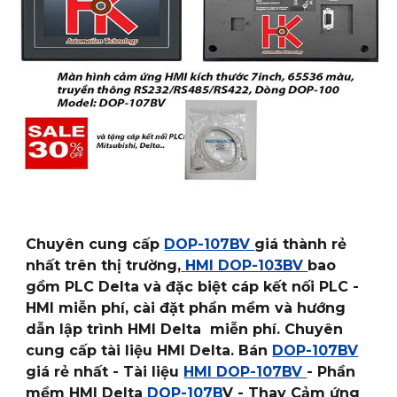
Chuyên cung cấp
DOP-107BV
giá thành rẻ
nhất trên thị trường,
HMI DOP-103BV
bao
gồm PLC Delta và đặc biệt cáp kết nối PLC -
HMI miễn phí, cài đặt phần mềm và hướng
dẫn lập trình HMI Delta miễn phí. Chuyên
cung cấp tài liệu HMI Delta. Bán
DOP-107BV
giá rẻ nhất - Tài liệu
HMI DOP-107BV
- Phần
mềm HMI Delta
DOP-107B
V - Thay Cảm ứng