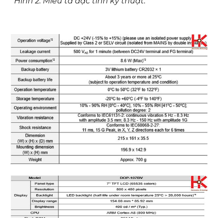
Hình 2: Miêu tả đặc tính kỹ thuật: