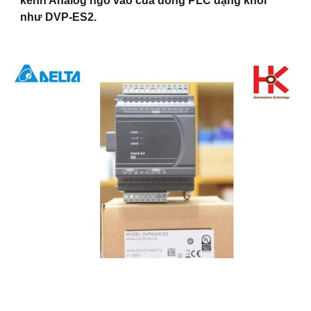
kênh Analog ngõ vào của dòng PLC dạng khối
như DVP-ES2.