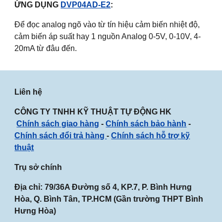
ỨNG DỤNG
DVP04AD-E2
:
Để đọc analog ngõ vào từ tín hiệu cảm biến nhiệt độ,
cảm biến áp suất hay 1 nguồn Analog 0-5V, 0-10V, 4-
20mA từ đâu đến.
Liên hệ
CÔNG TY TNHH KỸ THUẬT TỰ ĐỘNG HK
Chính sách giao hàng
-
Chính sách bảo hành
-
Chính sách đổi trả hàng
-
Chính sách hỗ trợ kỹ
thuật
Trụ sở chính
Địa chỉ: 79/36A Đường số 4, KP.7, P. Bình Hưng
Hòa, Q. Bình Tân, TP.HCM (Gần
trường THPT Bình
Hưng Hòa
)