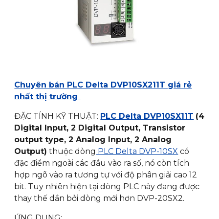
Chuyên bán PLC Delta DVP10SX211T giá rẻ
nhất thị trường
ĐẶC TÍNH KỸ THUẬT:
PLC Delta DVP10SX11T
(4
Digital Input, 2 Digital Output, Transistor
output type, 2 Analog Input, 2 Analog
Output)
thuộc dòng
PLC Delta DVP-10SX
có
đặc điểm ngoài các đầu vào ra số, nó còn tích
hợp ngõ vào ra tương tự với độ phân giải cao 12
bit. Tuy nhiên hiện tại dòng PLC này đang được
thay thế dần bởi dòng mới hơn DVP-20SX2.
ỨNG DỤNG: