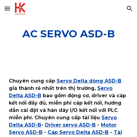
Skip to main content
Skip to navigation
AC SERVO ASD-B
Chuyên cung cấp
Servo Delta dòng ASD-B
giá thành rẻ nhất trên thị trường,
Servo
Delta ASD-B
bao gồm động cơ, driver và cáp
kết nối đầy đủ, miễn phí cáp kết nối, hướng
dẫn cài đặt và hàn dây I/O kết nối với PLC
miễn phí. Chuyên cung cấp tài liệu
Servo
Delta ASD-B
-
Driver servo ASD-B
-
Motor
Servo ASD-B
-
Cáp Servo Delta ASD-B
-
Tài