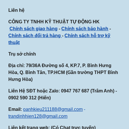
Liên hệ
CÔNG TY TNHH KỸ THUẬT TỰ ĐỘNG HK
Chính sách giao hàng
-
Chính sách bảo hành
-
Chính sách đổi trả hàng
-
Chính sách hỗ trợ kỹ
thuật
Trụ sở chính
Địa chỉ: 79/36A Đường số 4, KP.7, P. Bình Hưng
Hòa, Q. Bình Tân, TP.HCM (Gần
trường THPT Bình
Hưng Hòa
)
Liên Hệ SĐT hoặc Zalo:
0947
767
687
(Trâm Anh) -
0902 590 312 (Hiến)
Email:
oanhkieu211188@gmail.com
-
trandinhhien128@gmail.com
Liên kết trang web: (Có Chat trực tuyến)