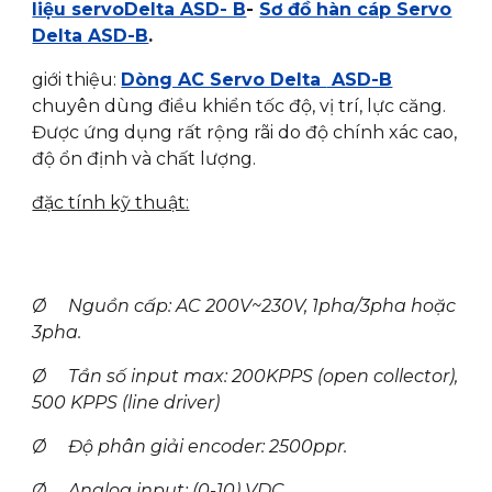
liệu servoDelta ASD- B
-
Sơ đồ hàn cáp Servo
Delta ASD-B
.
giới thiệu:
Dòng AC Servo Delta
ASD-B
chuyên dùng điều khiển tốc độ, vị trí, lực căng.
Được ứng dụng rất rộng rãi do độ chính xác cao,
độ ổn định và chất lượng.
đặc tính kỹ thuật:
Ø Nguồn cấp: AC 200V~230V, 1pha/3pha hoặc
3pha.
Ø Tần số input max: 200KPPS (open collector),
500 KPPS (line driver)
Ø Độ phân giải encoder: 2500ppr.
Ø Analog input: (0-10) VDC